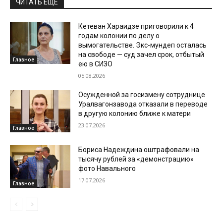
ЧИТАТЬ ЕЩЕ
Кетеван Хараидзе приговорили к 4
годам колонии по делу о
вымогательстве. Экс-мундеп осталась
на свободе — суд зачел срок, отбытый
Главное
ею в СИЗО
05.08.2026
Осужденной за госизмену сотруднице
Уралвагонзавода отказали в переводе
в другую колонию ближе к матери
23.07.2026
Главное
Бориса Надеждина оштрафовали на
тысячу рублей за «демонстрацию»
фото Навального
17.07.2026
Главное