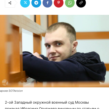
архив SOTAvision
2-ой Западный окружной военный суд Москвы
признал Ибрагима Оруджева виновным по статьям о