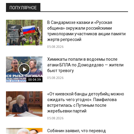
ПОПУЛЯРНОЕ
В Сандармохе казаки и «Русская
община» окружали российскими
триколорами участников акции памяти
жертв репрессий
05.08.2026
Химикаты попали в водоемы после
атаки БПЛА по Домодедово — жители
бьют тревогу
05.08.2026
00:04:39
«От киевской банды детоубийц можно
ожидать чего угодно». Памфилова
встретилась с Путиным после
жеребьевки партий
05.08.2026
Собянин заявил, что перевод