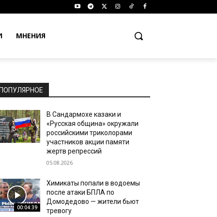
И
МНЕНИЯ
ПОПУЛЯРНОЕ
В Сандармохе казаки и
«Русская община» окружали
российскими триколорами
участников акции памяти
жертв репрессий
05.08.2026
Химикаты попали в водоемы
после атаки БПЛА по
Домодедово — жители бьют
00:04:39
тревогу