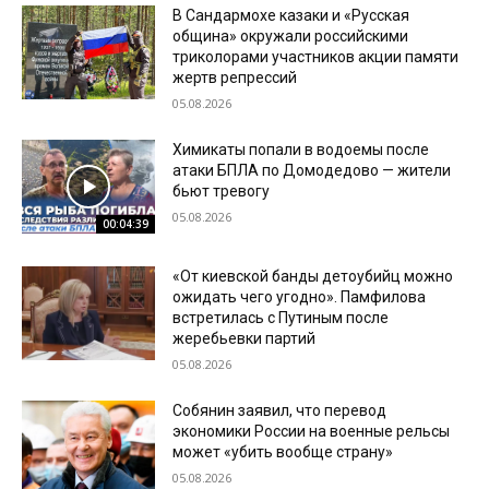
В Сандармохе казаки и «Русская
община» окружали российскими
триколорами участников акции памяти
жертв репрессий
05.08.2026
Химикаты попали в водоемы после
атаки БПЛА по Домодедово — жители
бьют тревогу
05.08.2026
00:04:39
«От киевской банды детоубийц можно
ожидать чего угодно». Памфилова
встретилась с Путиным после
жеребьевки партий
05.08.2026
Собянин заявил, что перевод
экономики России на военные рельсы
может «убить вообще страну»
05.08.2026