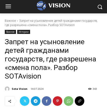
VISION
Важное
Запрет на усыновление детей гражданами государств,
где разрешена «смена пола». Разбор SOTAvision
Важное
Истории
Запрет на усыновление
детей гражданами
государств, где разрешена
«смена пола». Разбор
SOTAvision
Sota Vision
14.07.2024
343