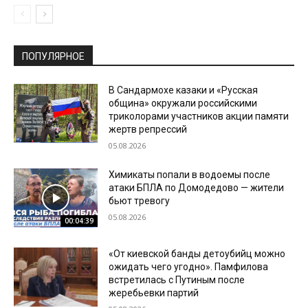
ПОПУЛЯРНОЕ
В Сандармохе казаки и «Русская
община» окружали российскими
триколорами участников акции памяти
жертв репрессий
05.08.2026
Химикаты попали в водоемы после
атаки БПЛА по Домодедово — жители
бьют тревогу
05.08.2026
00:04:39
«От киевской банды детоубийц можно
ожидать чего угодно». Памфилова
встретилась с Путиным после
жеребьевки партий