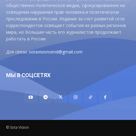
общественно-политическое медиа, сфокусированное на
освещении нарушения прав человека и политическом
преследовании в России. Издание за счет развитой сети
корреспондентов освещает события из разных регионов
мира, но большая часть его журналистов продолжают
работать в России.
Для связи:
sotavisionsend@gmail.com
МЫ В СОЦСЕТЯХ
© Sota Vision