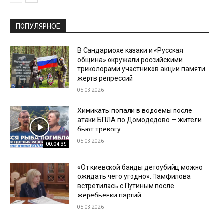
ПОПУЛЯРНОЕ
В Сандармохе казаки и «Русская
община» окружали российскими
триколорами участников акции памяти
жертв репрессий
05.08.2026
Химикаты попали в водоемы после
атаки БПЛА по Домодедово — жители
бьют тревогу
05.08.2026
00:04:39
«От киевской банды детоубийц можно
ожидать чего угодно». Памфилова
встретилась с Путиным после
жеребьевки партий
05.08.2026