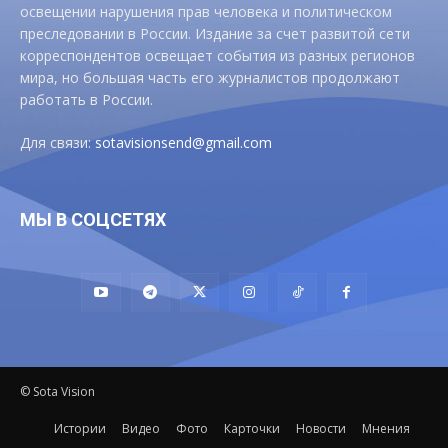
освещении нарушения прав человека и политическом
преследовании в России. Издание за счет развитой сети
корреспондентов освещает события из разных регионов
мира, но большая часть его журналистов продолжают
работать в России.
Для связи:
sotavisionsend@gmail.com
МЫ В СОЦСЕТЯХ
© Sota Vision
Истории
Видео
Фото
Карточки
Новости
Мнения