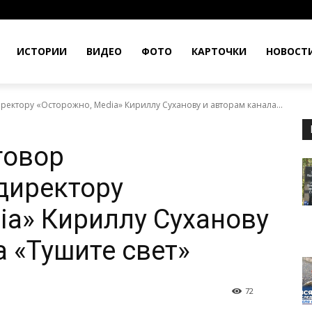
ИСТОРИИ
ВИДЕО
ФОТО
КАРТОЧКИ
НОВОСТ
ектору «Осторожно, Media» Кириллу Суханову и авторам канала...
говор
директору
ia» Кириллу Суханову
а «Тушите свет»
72