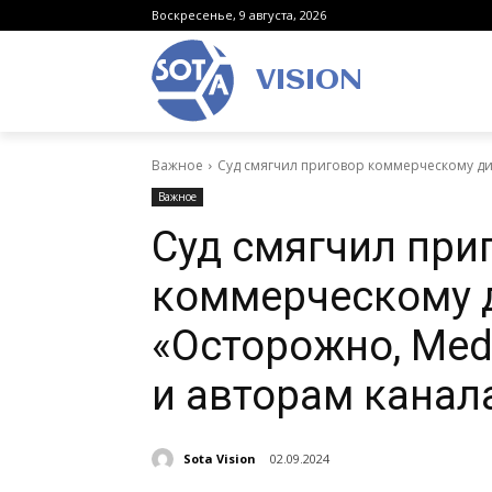
Воскресенье, 9 августа, 2026
VISION
Важное
Суд смягчил приговор коммерческому дир
Важное
Суд смягчил при
коммерческому 
«Осторожно, Med
и авторам канал
Sota Vision
02.09.2024