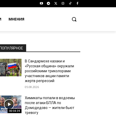
И
МНЕНИЯ
ПОПУЛЯРНОЕ
В Сандармохе казаки и
«Русская община» окружали
российскими триколорами
участников акции памяти
жертв репрессий
05.08.2026
Химикаты попали в водоемы
после атаки БПЛА по
Домодедово — жители бьют
00:04:39
тревогу