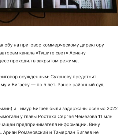
алобу на приговор коммерческому директору
авторам канала «Тушите свет» Ариану
цесс проходил в закрытом режиме.
риговор осужденным: Суханову предстоит
ому и Бигаеву — по 5 лет. Ранее районный суд
зьмин) и Тимур Бигаев были задержаны осенью 2022
вымогали у главы Ростеха Сергея Чемезова 11 млн
рочащей предпринимателя информации. Вину
. Ариан Романовский и Тамерлан Бигаев не