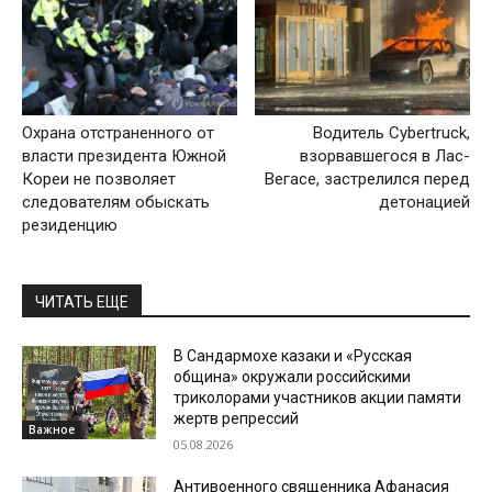
Охрана отстраненного от
Водитель Cybertruck,
власти президента Южной
взорвавшегося в Лас-
Кореи не позволяет
Вегасе, застрелился перед
следователям обыскать
детонацией
резиденцию
ЧИТАТЬ ЕЩЕ
В Сандармохе казаки и «Русская
община» окружали российскими
триколорами участников акции памяти
жертв репрессий
Важное
05.08.2026
Антивоенного священника Афанасия