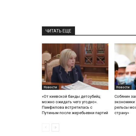
ЧИТАТЬ ЕЩЕ
Новости
Новости
«От киевской банды детоубийц
Собянин за
можно ожидать чего угодно».
экономики 
Памфилова встретилась с
рельсы мож
Путиным после жеребьевки партий
страну»