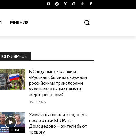
И
МНЕНИЯ
ПОПУЛЯРНОЕ
В Сандармохе казаки и
«Русская община» окружали
российскими триколорами
участников акции памяти
жертв репрессий
05.08.2026
Химикаты попали в водоемы
после атаки БПЛА по
Домодедово — жители бьют
00:04:39
тревогу