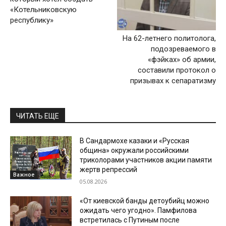
«Котельниковскую
республику»
На 62-летнего политолога,
подозреваемого в
«фэйках» об армии,
составили протокол о
призывах к сепаратизму
ЧИТАТЬ ЕЩЕ
В Сандармохе казаки и «Русская
община» окружали российскими
триколорами участников акции памяти
жертв репрессий
Важное
05.08.2026
«От киевской банды детоубийц можно
ожидать чего угодно». Памфилова
встретилась с Путиным после