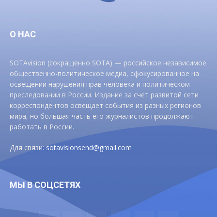
О НАС
SOTAvision (сокращенно SOTA) — российское независимое
общественно-политическое медиа, сфокусированное на
освещении нарушения прав человека и политическом
преследовании в России. Издание за счет развитой сети
корреспондентов освещает события из разных регионов
мира, но большая часть его журналистов продолжают
работать в России.
Для связи:
sotavisionsend@gmail.com
МЫ В СОЦСЕТЯХ