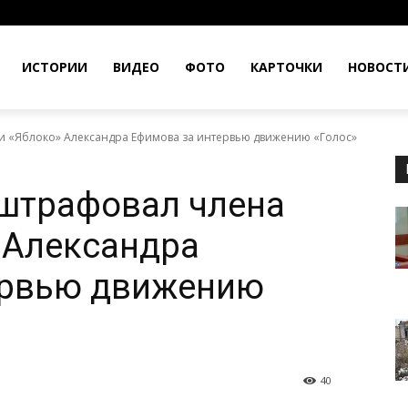
ИСТОРИИ
ВИДЕО
ФОТО
КАРТОЧКИ
НОВОСТ
и «Яблоко» Александра Ефимова за интервью движению «Голос»
оштрафовал члена
 Александра
ервью движению
40