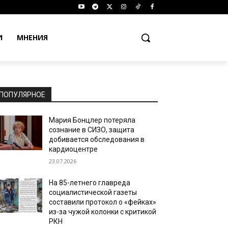
И
МНЕНИЯ
ПОПУЛЯРНОЕ
Мария Бонцлер потеряла
сознание в СИЗО, защита
добивается обследования в
кардиоцентре
23.07.2026
На 85-летнего главреда
социалистической газеты
составили протокол о «фейках»
из-за чужой колонки с критикой
РКН