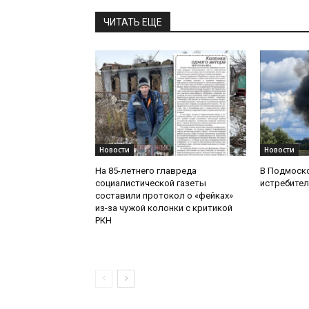
ЧИТАТЬ ЕЩЕ
Новости
Новости
На 85-летнего главреда
В Подмоск
социалистической газеты
истребител
составили протокол о «фейках»
из-за чужой колонки с критикой
РКН