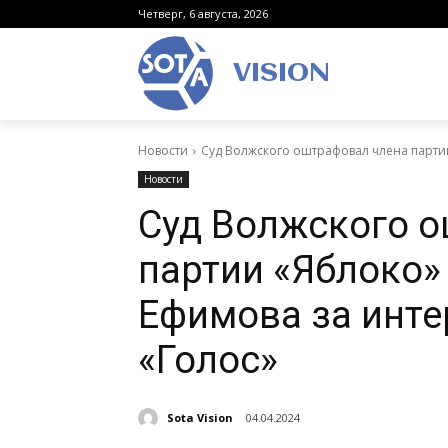
Четверг, 6 августа, 2026
VISION
Новости
Суд Волжского оштрафовал члена парти
Новости
Суд Волжского 
партии «Яблоко»
Ефимова за инт
«Голос»
Sota Vision
04.04.2024