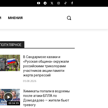
И
МНЕНИЯ
ПОПУЛЯРНОЕ
В Сандармохе казаки и
«Русская община» окружали
российскими триколорами
участников акции памяти
жертв репрессий
05.08.2026
Химикаты попали в водоемы
после атаки БПЛА по
Домодедово — жители бьют
00:04:39
тревогу