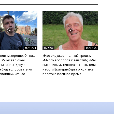
00:12:04
Видео
00:12:55
утиным хорошо. Он наш
«Нас окружает полный трэш!»;
 «Общество очень
«Много вопросов к власти!»; «Мы
ь»; «За «Единую
пытались митинговать» — жители
е буду голосовать ни
и гости Екатеринбурга о критике
ловиях»; «У нас...
власти в военное время