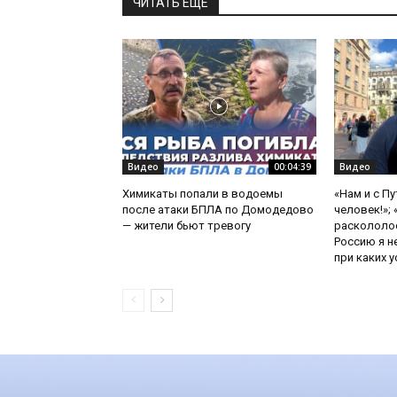
ЧИТАТЬ ЕЩЕ
Видео
00:04:39
Видео
Химикаты попали в водоемы
«Нам и с П
после атаки БПЛА по Домодедово
человек!»;
— жители бьют тревогу
раскололос
Россию я н
при каких ус