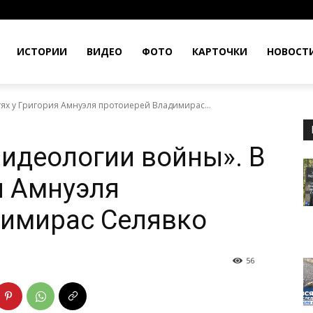
ИСТОРИИ
ВИДЕО
ФОТО
КАРТОЧКИ
НОВОСТ
тях у Григория Амнуэля протоиерей Владимирас...
 идеологии войны». В
я Амнуэля
димирас Селявко
56