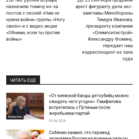
250 тыс рублей штрафа
До 23 сентября продлили
назначили томичу из-за
арест фигуранту дела экс-
постов с песней «Нам не
замглавы Минобороны
нужна война» группы «Ногу
Тимура Иванова,
свело» и с видео акции
президенту компании
«Обними, если ты против
«Олимпситистрой»
войны»
Александру Фомину,
передает наш
корреспондент из зала
суда
ЧИТАТЬ ЕЩЕ
«От киевской банды детоубийц можно
ожидать чего угодно». Памфилова
встретилась с Путиным после
жеребьевки партий
Новости
05.08.2026
Собянин заявил, что перевод
экономики России на военные рельсы