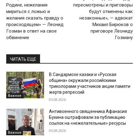
Родине, нежелания
пересмотрены и приговоры
мириться с ложью и
будут отменены как
желания сказать правду о
незаконные», — адвокат
происходящем» — Леонид
Михаил Бирюков о
Гозман в ответ на свое
приговоре Леониду
обвинение
Гозману
ЧИТАТЬ ЕЩЕ
В Сандармохе казаки и «Русская
община» окружали российскими
триколорами участников акции памяти
жертв репрессий
Важное
05.08.2026
Антивоенного священника Афанасия
Букина оштрафовали за публикацию
ссылок на «нежелательные» ресурсы
05.08.2026
Важное