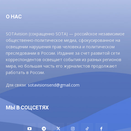
О НАС
SOTAvision (сокращенно SOTA) — российское независимое
общественно-политическое медиа, сфокусированное на
освещении нарушения прав человека и политическом
преследовании в России. Издание за счет развитой сети
корреспондентов освещает события из разных регионов
мира, но большая часть его журналистов продолжают
работать в России.
Для связи:
sotavisionsend@gmail.com
МЫ В СОЦСЕТЯХ