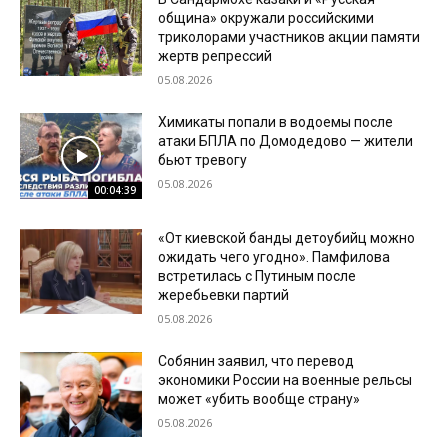
община» окружали российскими
триколорами участников акции памяти
жертв репрессий
05.08.2026
Химикаты попали в водоемы после
атаки БПЛА по Домодедово — жители
бьют тревогу
05.08.2026
00:04:39
«От киевской банды детоубийц можно
ожидать чего угодно». Памфилова
встретилась с Путиным после
жеребьевки партий
05.08.2026
Собянин заявил, что перевод
экономики России на военные рельсы
может «убить вообще страну»
05.08.2026