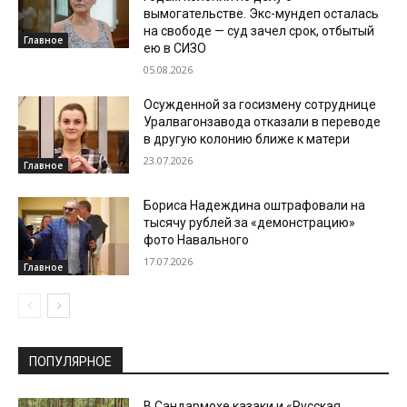
вымогательстве. Экс-мундеп осталась
на свободе — суд зачел срок, отбытый
Главное
ею в СИЗО
05.08.2026
Осужденной за госизмену сотруднице
Уралвагонзавода отказали в переводе
в другую колонию ближе к матери
23.07.2026
Главное
Бориса Надеждина оштрафовали на
тысячу рублей за «демонстрацию»
фото Навального
17.07.2026
Главное
ПОПУЛЯРНОЕ
В Сандармохе казаки и «Русская