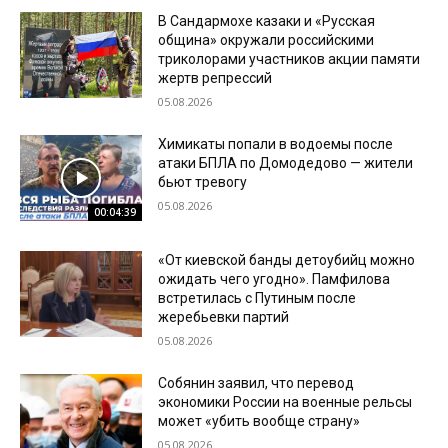
В Сандармохе казаки и «Русская
община» окружали российскими
триколорами участников акции памяти
жертв репрессий
05.08.2026
Химикаты попали в водоемы после
атаки БПЛА по Домодедово — жители
бьют тревогу
05.08.2026
00:04:39
«От киевской банды детоубийц можно
ожидать чего угодно». Памфилова
встретилась с Путиным после
жеребьевки партий
05.08.2026
Собянин заявил, что перевод
экономики России на военные рельсы
может «убить вообще страну»
05.08.2026