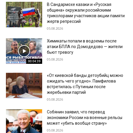
В Сандармохе казаки и «Русская
община» окружали российскими
триколорами участников акции памяти
жертв репрессий
05.08.2026
Химикаты попали в водоемы после
атаки БПЛА по Домодедово — жители
бьют тревогу
05.08.2026
00:04:39
«От киевской банды детоубийц можно
ожидать чего угодно». Памфилова
встретилась с Путиным после
жеребьевки партий
05.08.2026
Собянин заявил, что перевод
экономики России на военные рельсы
может «убить вообще страну»
05.08.2026