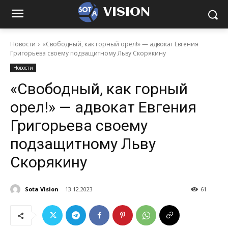
VISION
Новости
«Свободный, как горный орел!» — адвокат Евгения
Григорьева своему подзащитному Льву Скорякину
Новости
«Свободный, как горный
орел!» — адвокат Евгения
Григорьева своему
подзащитному Льву
Скорякину
Sota Vision
13.12.2023
61