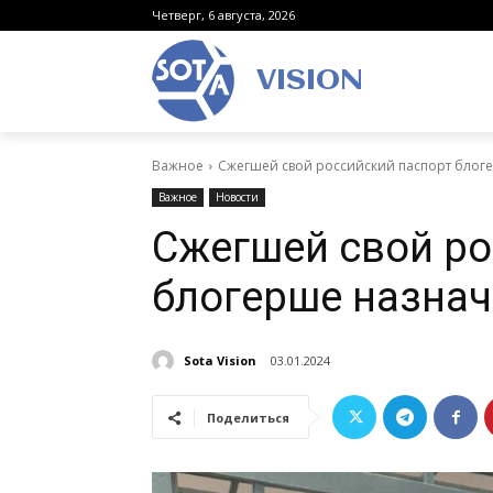
Четверг, 6 августа, 2026
VISION
Важное
Сжегшей свой российский паспорт блог
Важное
Новости
Сжегшей свой ро
блогерше назна
Sota Vision
03.01.2024
Поделиться