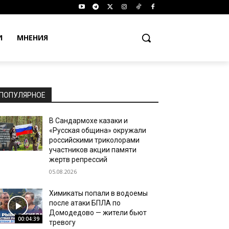
И
МНЕНИЯ
ПОПУЛЯРНОЕ
В Сандармохе казаки и
«Русская община» окружали
российскими триколорами
участников акции памяти
жертв репрессий
05.08.2026
Химикаты попали в водоемы
после атаки БПЛА по
Домодедово — жители бьют
00:04:39
тревогу