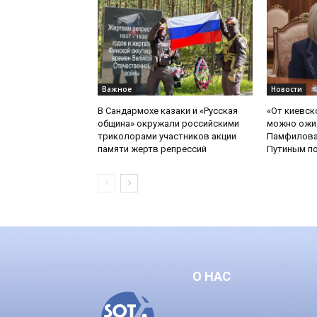
Важное
Новости
В Сандармохе казаки и «Русская
«От киевск
община» окружали российскими
можно ожид
триколорами участников акции
Памфилова
памяти жертв репрессий
Путиным по
О НАС