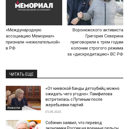
«Международную
Воронежского активиста
ассоциацию Мемориал»
Григория Северина
признали «нежелательной»
приговорили к трем годам
в РФ
колонии строгого режима
за «дискредитацию» ВС РФ
ЧИТАТЬ ЕЩЕ
«От киевской банды детоубийц можно
ожидать чего угодно». Памфилова
встретилась с Путиным после
жеребьевки партий
Новости
05.08.2026
Собянин заявил, что перевод
экономики России на военные рельсы