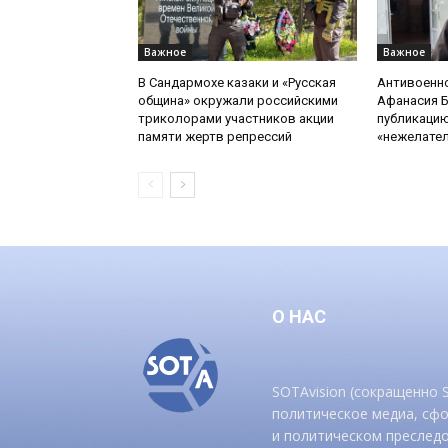
Важное
Важное
В Сандармохе казаки и «Русская
Антивоенн
община» окружали российскими
Афанасия 
триколорами участников акции
публикацию
памяти жертв репрессий
«нежелате
О НАС
SOTAvision (сокращенно
политическое медиа, сф
и политическом преследо