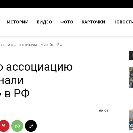
ИСТОРИИ
ВИДЕО
ФОТО
КАРТОЧКИ
НОВОСТ
 признали «нежелательной» в РФ
ю ассоциацию
нали
 в РФ
94