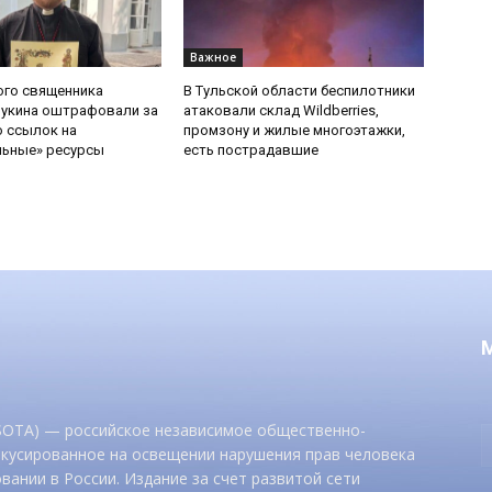
Важное
ого священника
В Тульской области беспилотники
Букина оштрафовали за
атаковали склад Wildberries,
 ссылок на
промзону и жилые многоэтажки,
льные» ресурсы
есть пострадавшие
 SOTA) — российское независимое общественно-
окусированное на освещении нарушения прав человека
вании в России. Издание за счет развитой сети