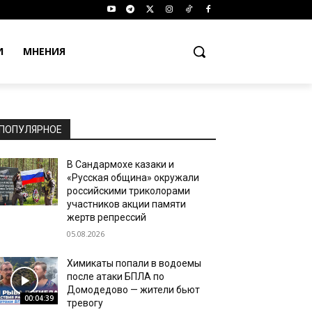
И
МНЕНИЯ
ПОПУЛЯРНОЕ
В Сандармохе казаки и
«Русская община» окружали
российскими триколорами
участников акции памяти
жертв репрессий
05.08.2026
Химикаты попали в водоемы
после атаки БПЛА по
Домодедово — жители бьют
00:04:39
тревогу