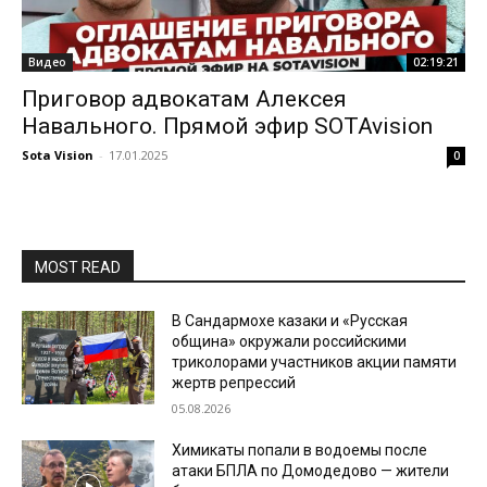
Видео
02:19:21
Приговор адвокатам Алексея
Навального. Прямой эфир SOTAvision
Sota Vision
-
17.01.2025
0
MOST READ
В Сандармохе казаки и «Русская
община» окружали российскими
триколорами участников акции памяти
жертв репрессий
05.08.2026
Химикаты попали в водоемы после
атаки БПЛА по Домодедово — жители