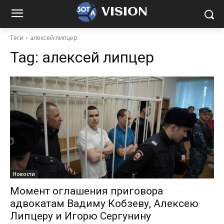
VISION
Теги
алексей липцер
Tag:
алексей липцер
Новости
Момент оглашения приговора
адвокатам Вадиму Кобзеву, Алексею
Липцеру и Игорю Сергунину