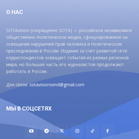
О НАС
SOTAvision (сокращенно SOTA) — российское независимое
общественно-политическое медиа, сфокусированное на
освещении нарушения прав человека и политическом
преследовании в России. Издание за счет развитой сети
корреспондентов освещает события из разных регионов
мира, но большая часть его журналистов продолжают
работать в России.
Для связи:
sotavisionsend@gmail.com
МЫ В СОЦСЕТЯХ