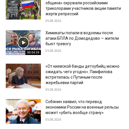
община» окружали российскими
триколорами участников акции памяти
жертв репрессий
05.08.2026
Химикаты попали в водоемы после
атаки БПЛА по Домодедово — жители
бьют тревогу
05.08.2026
00:04:39
«От киевской банды детоубийц можно
ожидать чего угодно». Памфилова
встретилась с Путиным после
жеребьевки партий
05.08.2026
Собянин заявил, что перевод
экономики России на военные рельсы
может «убить вообще страну»
05.08.2026