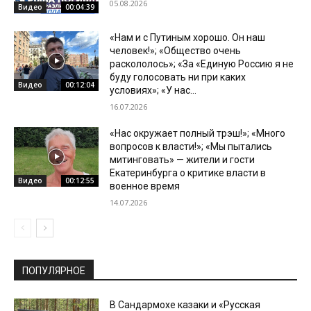
05.08.2026
Видео
00:04:39
«Нам и с Путиным хорошо. Он наш
человек!»; «Общество очень
раскололось»; «За «Единую Россию я не
буду голосовать ни при каких
Видео
00:12:04
условиях»; «У нас...
16.07.2026
«Нас окружает полный трэш!»; «Много
вопросов к власти!»; «Мы пытались
митинговать» — жители и гости
Екатеринбурга о критике власти в
Видео
00:12:55
военное время
14.07.2026
ПОПУЛЯРНОЕ
В Сандармохе казаки и «Русская