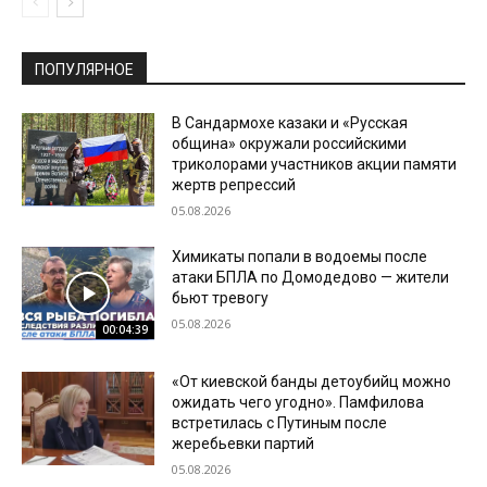
ПОПУЛЯРНОЕ
В Сандармохе казаки и «Русская
община» окружали российскими
триколорами участников акции памяти
жертв репрессий
05.08.2026
Химикаты попали в водоемы после
атаки БПЛА по Домодедово — жители
бьют тревогу
05.08.2026
00:04:39
«От киевской банды детоубийц можно
ожидать чего угодно». Памфилова
встретилась с Путиным после
жеребьевки партий
05.08.2026