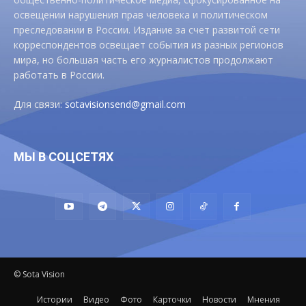
освещении нарушения прав человека и политическом
преследовании в России. Издание за счет развитой сети
корреспондентов освещает события из разных регионов
мира, но большая часть его журналистов продолжают
работать в России.
Для связи:
sotavisionsend@gmail.com
МЫ В СОЦСЕТЯХ
© Sota Vision
Истории
Видео
Фото
Карточки
Новости
Мнения