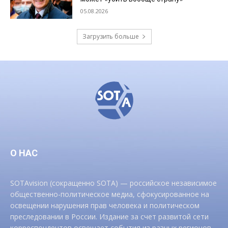
05.08.2026
Загрузить больше
О НАС
SOTAvision (сокращенно SOTA) — российское независимое
общественно-политическое медиа, сфокусированное на
освещении нарушения прав человека и политическом
преследовании в России. Издание за счет развитой сети
корреспондентов освещает события из разных регионов