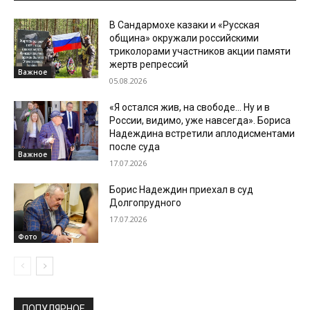
В Сандармохе казаки и «Русская
община» окружали российскими
триколорами участников акции памяти
жертв репрессий
Важное
05.08.2026
«Я остался жив, на свободе… Ну и в
России, видимо, уже навсегда». Бориса
Надеждина встретили аплодисментами
после суда
Важное
17.07.2026
Борис Надеждин приехал в суд
Долгопрудного
17.07.2026
Фото
ПОПУЛЯРНОЕ