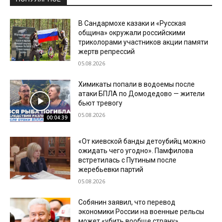
В Сандармохе казаки и «Русская
община» окружали российскими
триколорами участников акции памяти
жертв репрессий
05.08.2026
Химикаты попали в водоемы после
атаки БПЛА по Домодедово — жители
бьют тревогу
05.08.2026
00:04:39
«От киевской банды детоубийц можно
ожидать чего угодно». Памфилова
встретилась с Путиным после
жеребьевки партий
05.08.2026
Собянин заявил, что перевод
экономики России на военные рельсы
может «убить вообще страну»