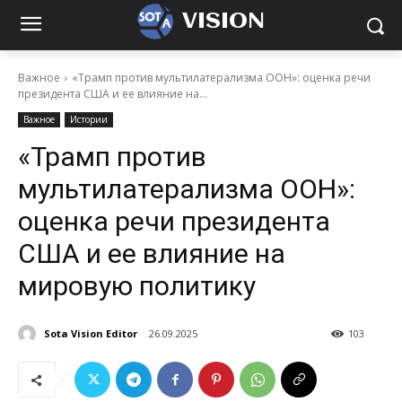
VISION
Важное
«Трамп против мультилатерализма ООН»: оценка речи
президента США и ее влияние на...
Важное
Истории
«Трамп против
мультилатерализма ООН»:
оценка речи президента
США и ее влияние на
мировую политику
Sota Vision Editor
26.09.2025
103