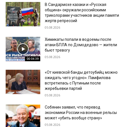
В Сандармохе казаки и «Русская
община» окружали российскими
триколорами участников акции памяти
жертв репрессий
05.08.2026
Химикаты попали в водоемы после
атаки БПЛА по Домодедово — жители
бьют тревогу
05.08.2026
00:04:39
«От киевской банды детоубийц можно
ожидать чего угодно». Памфилова
встретилась с Путиным после
жеребьевки партий
05.08.2026
Собянин заявил, что перевод
экономики России на военные рельсы
может «убить вообще страну»
05.08.2026