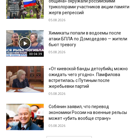
община» окружали российскими
триколорами участников акции памяти
жертв репрессий
05.08.2026
Химикаты попали в водоемы после
атаки БПЛА по Домодедово — жители
бьют тревогу
05.08.2026
00:04:39
«От киевской банды детоубийц можно
ожидать чего угодно». Памфилова
встретилась с Путиным после
жеребьевки партий
05.08.2026
Собянин заявил, что перевод
экономики России на военные рельсы
может «убить вообще страну»
05.08.2026