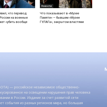
Новости
явил, что перевод
Что показывают в «Музее
России на военные
Памяти» — бывшем «Музее
ет «убить вообще
ГУЛАГа», закрытом властями
 SOTA) — российское независимое общественно-
окусированное на освещении нарушения прав человека
вании в России. Издание за счет развитой сети
ет события из разных регионов мира, но большая