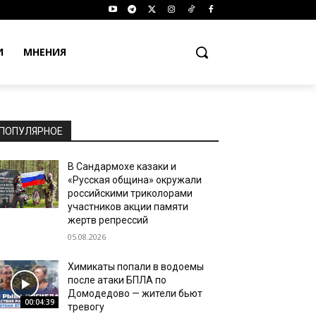
И
МНЕНИЯ
ПОПУЛЯРНОЕ
В Сандармохе казаки и
«Русская община» окружали
российскими триколорами
участников акции памяти
жертв репрессий
05.08.2026
Химикаты попали в водоемы
после атаки БПЛА по
Домодедово — жители бьют
00:04:39
тревогу