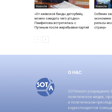
Новости
Новости
«От киевской банды детоубийц
Собянин за
можно ожидать чего угодно».
экономики 
Памфилова встретилась с
рельсы мож
Путиным после жеребьевки партий
страну»
О НАС
SOTAvision (сокращенно
политическое медиа, сф
и политическом преследо
корреспондентов освеща