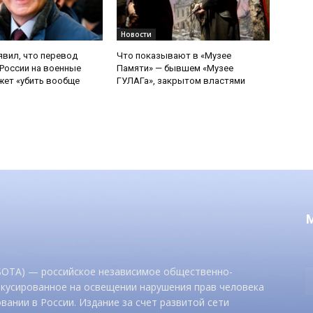
Новости
явил, что перевод
Что показывают в «Музее
России на военные
Памяти» — бывшем «Музее
ет «убить вообще
ГУЛАГа», закрытом властями
 SOTA) — российское независимое общественно-
окусированное на освещении нарушения прав человека
вании в России. Издание за счет развитой сети