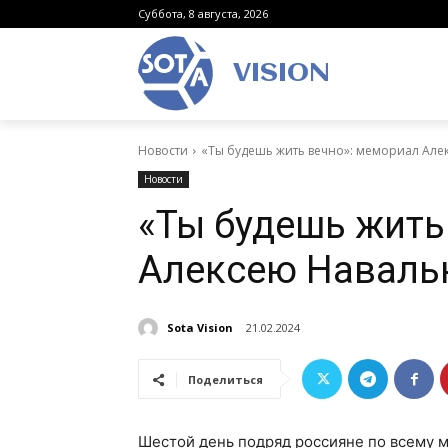
Суббота, 8 августа, 2026
VISION
Новости
«Ты будешь жить вечно»: мемориал Але
Новости
«Ты будешь жить
Алексею Наваль
Sota Vision
21.02.2024
Поделиться
Шестой день подряд россияне по всему м