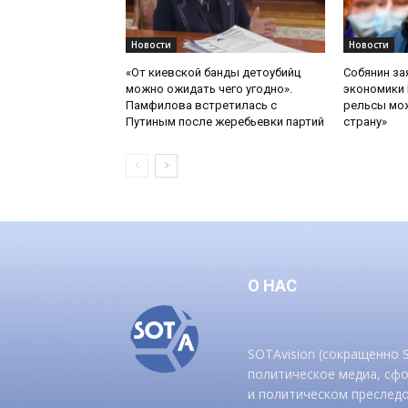
Новости
Новости
«От киевской банды детоубийц
Собянин за
можно ожидать чего угодно».
экономики 
Памфилова встретилась с
рельсы мож
Путиным после жеребьевки партий
страну»
О НАС
SOTAvision (сокращенно
политическое медиа, сф
и политическом преследо