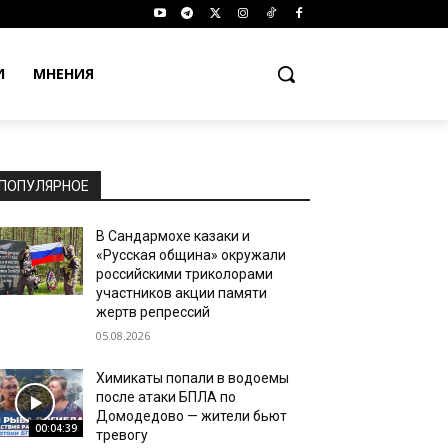
И
МНЕНИЯ
ПОПУЛЯРНОЕ
В Сандармохе казаки и
«Русская община» окружали
российскими триколорами
участников акции памяти
жертв репрессий
05.08.2026
Химикаты попали в водоемы
после атаки БПЛА по
Домодедово — жители бьют
00:04:39
тревогу