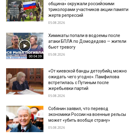
община» окружали российскими
триколорами участников акции памяти
жертв репрессий
05.08.2026
Химикаты попали в водоемы после
атаки БПЛА по Домодедово — жители
бьют тревогу
05.08.2026
00:04:39
«От киевской банды детоубийц можно
ожидать чего угодно». Памфилова
встретилась с Путиным после
жеребьевки партий
05.08.2026
Собянин заявил, что перевод
экономики России на военные рельсы
может «убить вообще страну»
05.08.2026