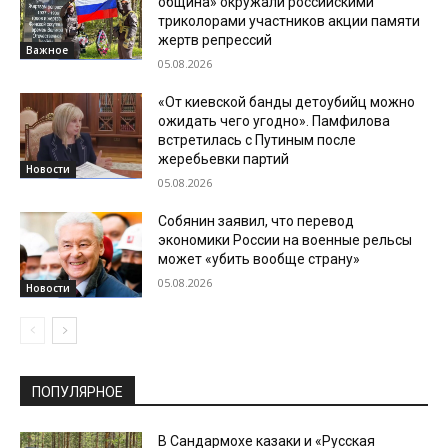
община» окружали российскими
триколорами участников акции памяти
жертв репрессий
Важное
05.08.2026
«От киевской банды детоубийц можно
ожидать чего угодно». Памфилова
встретилась с Путиным после
жеребьевки партий
Новости
05.08.2026
Собянин заявил, что перевод
экономики России на военные рельсы
может «убить вообще страну»
05.08.2026
Новости
ПОПУЛЯРНОЕ
В Сандармохе казаки и «Русская