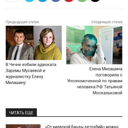
Предыдущая статья
Следующая статья
В Чечне избили адвоката
Елена Милашина
Заремы Мусаевой и
поговорила с
журналистку Елену
Уполномоченной по правам
Милашину
человека РФ Татьяной
Москальковой
ЧИТАТЬ ЕЩЕ
«От киевской банды детоубийц можно