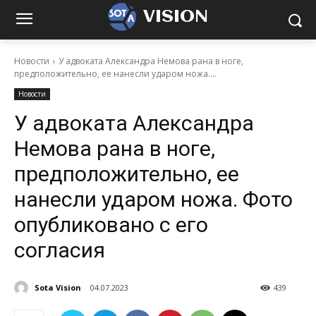
VISION
Новости
У адвоката Александра Немова рана в ноге,
предположительно, ее нанесли ударом ножа....
Новости
У адвоката Александра
Немова рана в ноге,
предположительно, ее
нанесли ударом ножа. Фото
опубликовано с его
согласия
Sota Vision
04.07.2023
439