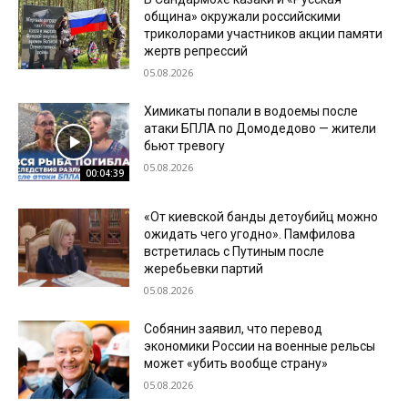
община» окружали российскими
триколорами участников акции памяти
жертв репрессий
05.08.2026
Химикаты попали в водоемы после
атаки БПЛА по Домодедово — жители
бьют тревогу
05.08.2026
00:04:39
«От киевской банды детоубийц можно
ожидать чего угодно». Памфилова
встретилась с Путиным после
жеребьевки партий
05.08.2026
Собянин заявил, что перевод
экономики России на военные рельсы
может «убить вообще страну»
05.08.2026