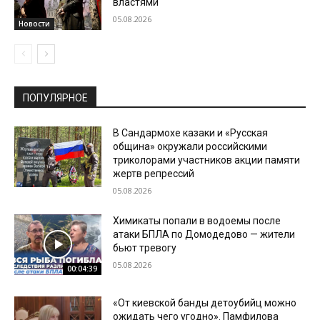
властями
05.08.2026
Новости
ПОПУЛЯРНОЕ
В Сандармохе казаки и «Русская
община» окружали российскими
триколорами участников акции памяти
жертв репрессий
05.08.2026
Химикаты попали в водоемы после
атаки БПЛА по Домодедово — жители
бьют тревогу
05.08.2026
00:04:39
«От киевской банды детоубийц можно
ожидать чего угодно». Памфилова