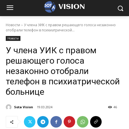
VISION
Новости
У члена УИК с правом решающего голоса незаконно
отобрали телефон в психиатрической...
Новости
У члена УИК с правом
решающего голоса
незаконно отобрали
телефон в психиатрической
больнице
Sota Vision
19.03.2024
46