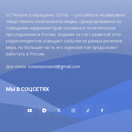
SOTAvision (сокращенно SOTA) — российское независимое
общественно-политическое медиа, сфокусированное на
освещении нарушения прав человека и политическом
преследовании в России. Издание за счет развитой сети
корреспондентов освещает события из разных регионов
мира, но большая часть его журналистов продолжают
работать в России.
Для связи:
sotavisionsend@gmail.com
МЫ В СОЦСЕТЯХ