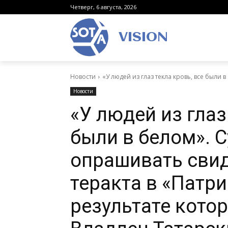
Четверг, 6 августа, 2026
VISION
Новости
«У людей из глаз текла кровь, все были в
Новости
«У людей из глаз
были в белом». 
опрашивать свид
теракта в «Патри
результате кото