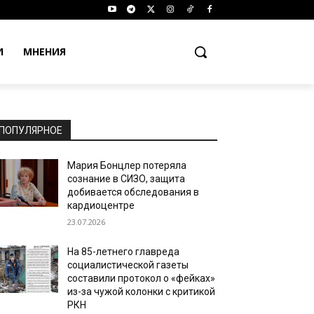
И
МНЕНИЯ
ПОПУЛЯРНОЕ
Мария Бонцлер потеряла
сознание в СИЗО, защита
добивается обследования в
кардиоцентре
23.07.2026
На 85-летнего главреда
социалистической газеты
составили протокол о «фейках»
из-за чужой колонки с критикой
РКН