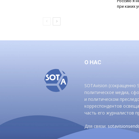
Россию я н
при каких ус
О НАС
SOTAvision (сокращенно
политическое медиа, сф
и политическом преследо
корреспондентов освеща
часть его журналистов п
Для связи:
sotavisionsen