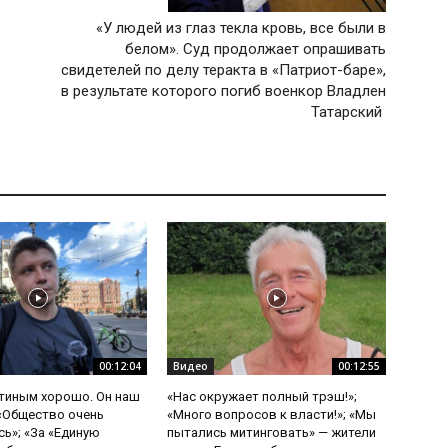
«У людей из глаз текла кровь, все были в
белом». Суд продолжает опрашивать
свидетелей по делу теракта в «Патриот-баре»,
в результате которого погиб военкор Владлен
Татарский
00:12:04
Видео
00:12:55
утиным хорошо. Он наш
«Нас окружает полный трэш!»;
 «Общество очень
«Много вопросов к власти!»; «Мы
ь»; «За «Единую
пытались митинговать» — жители