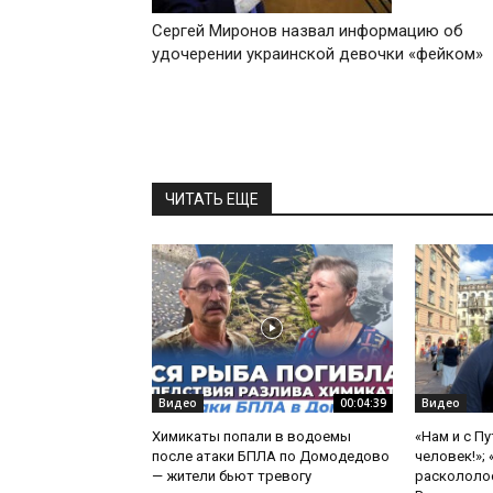
Сергей Миронов назвал информацию об
удочерении украинской девочки «фейком»
ЧИТАТЬ ЕЩЕ
Видео
00:04:39
Видео
Химикаты попали в водоемы
«Нам и с П
после атаки БПЛА по Домодедово
человек!»;
— жители бьют тревогу
раскололос