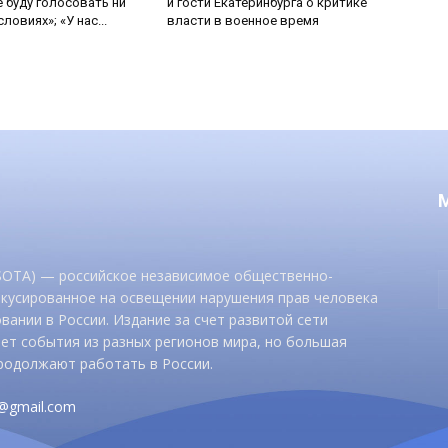
е буду голосовать ни
и гости Екатеринбурга о критике
ловиях»; «У нас...
власти в военное время
 SOTA) — российское независимое общественно-
окусированное на освещении нарушения прав человека
вании в России. Издание за счет развитой сети
ет события из разных регионов мира, но большая
родолжают работать в России.
d@gmail.com