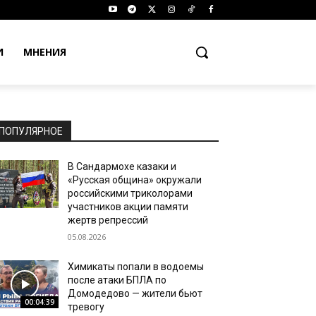
И
МНЕНИЯ
ПОПУЛЯРНОЕ
В Сандармохе казаки и
«Русская община» окружали
российскими триколорами
участников акции памяти
жертв репрессий
05.08.2026
Химикаты попали в водоемы
после атаки БПЛА по
Домодедово — жители бьют
00:04:39
тревогу