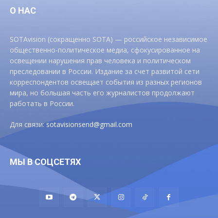
О НАС
SOTAvision (сокращенно SOTA) — российское независимое
общественно-политическое медиа, сфокусированное на
освещении нарушения прав человека и политическом
преследовании в России. Издание за счет развитой сети
корреспондентов освещает события из разных регионов
мира, но большая часть его журналистов продолжают
работать в России.
Для связи:
sotavisionsend@gmail.com
МЫ В СОЦСЕТЯХ