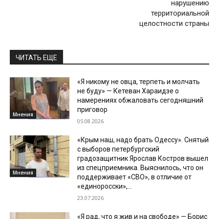
нарушению
территориальной
целостности страны
ЧИТАТЬ ЕЩЕ
«Я никому не овца, терпеть и молчать
не буду» — Кетеван Хараидзе о
намерениях обжаловать сегодняшний
приговор
Мнения
05.08.2026
«Крым наш, надо брать Одессу». Снятый
с выборов петербургский
градозащитник Ярослав Костров вышел
из спецприемника. Выяснилось, что он
Мнения
поддерживает «СВО», в отличие от
«единоросски»,...
23.07.2026
«Я рад, что я жив и на свободе» — Борис