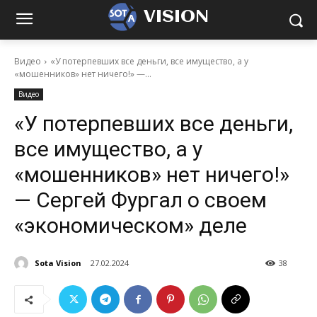
VISION
Видео
«У потерпевших все деньги, все имущество, а у
«мошенников» нет ничего!» —...
Видео
«У потерпевших все деньги,
все имущество, а у
«мошенников» нет ничего!»
— Сергей Фургал о своем
«экономическом» деле
Sota Vision
27.02.2024
38