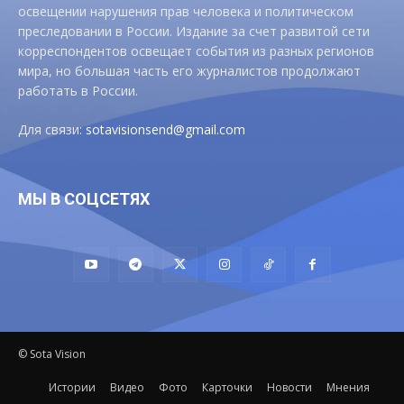
освещении нарушения прав человека и политическом
преследовании в России. Издание за счет развитой сети
корреспондентов освещает события из разных регионов
мира, но большая часть его журналистов продолжают
работать в России.
Для связи:
sotavisionsend@gmail.com
МЫ В СОЦСЕТЯХ
© Sota Vision
Истории
Видео
Фото
Карточки
Новости
Мнения