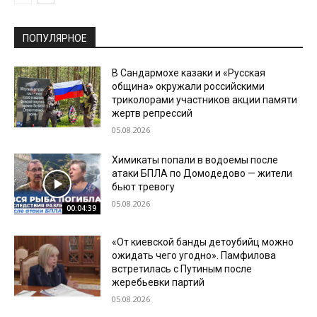
ПОПУЛЯРНОЕ
В Сандармохе казаки и «Русская
община» окружали российскими
триколорами участников акции памяти
жертв репрессий
05.08.2026
Химикаты попали в водоемы после
атаки БПЛА по Домодедово — жители
бьют тревогу
05.08.2026
00:04:39
«От киевской банды детоубийц можно
ожидать чего угодно». Памфилова
встретилась с Путиным после
жеребьевки партий
05.08.2026