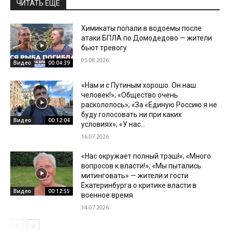
ЧИТАТЬ ЕЩЕ
Химикаты попали в водоемы после
атаки БПЛА по Домодедово — жители
бьют тревогу
05.08.2026
Видео
00:04:39
«Нам и с Путиным хорошо. Он наш
человек!»; «Общество очень
раскололось»; «За «Единую Россию я не
буду голосовать ни при каких
Видео
00:12:04
условиях»; «У нас...
16.07.2026
«Нас окружает полный трэш!»; «Много
вопросов к власти!»; «Мы пытались
митинговать» — жители и гости
Екатеринбурга о критике власти в
Видео
00:12:55
военное время
14.07.2026