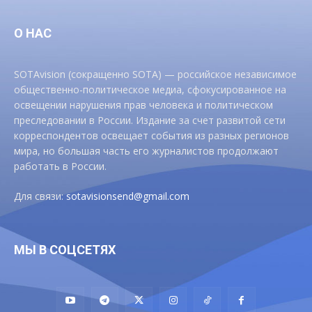
О НАС
SOTAvision (сокращенно SOTA) — российское независимое
общественно-политическое медиа, сфокусированное на
освещении нарушения прав человека и политическом
преследовании в России. Издание за счет развитой сети
корреспондентов освещает события из разных регионов
мира, но большая часть его журналистов продолжают
работать в России.
Для связи:
sotavisionsend@gmail.com
МЫ В СОЦСЕТЯХ