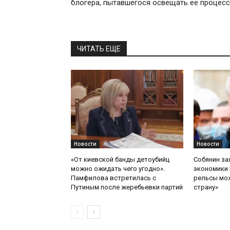
блогера, пытавшегося освещать ее процесс
ЧИТАТЬ ЕЩЕ
Новости
Новости
«От киевской банды детоубийц
Собянин за
можно ожидать чего угодно».
экономики 
Памфилова встретилась с
рельсы мож
Путиным после жеребьевки партий
страну»