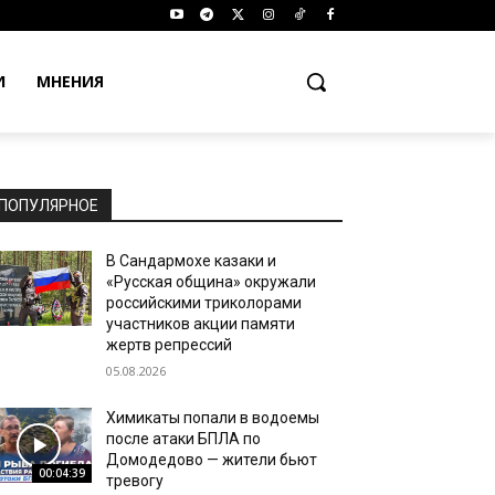
И
МНЕНИЯ
ПОПУЛЯРНОЕ
В Сандармохе казаки и
«Русская община» окружали
российскими триколорами
участников акции памяти
жертв репрессий
05.08.2026
Химикаты попали в водоемы
после атаки БПЛА по
Домодедово — жители бьют
00:04:39
тревогу