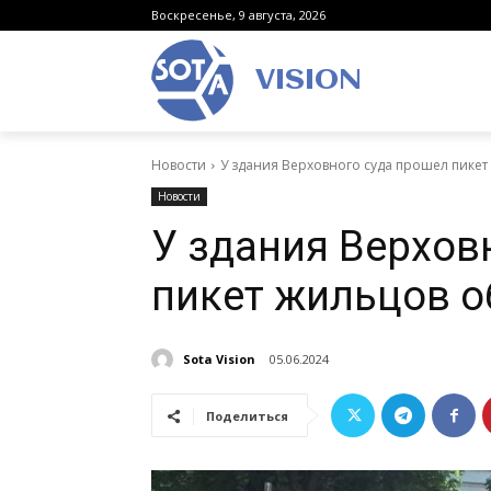
Воскресенье, 9 августа, 2026
VISION
Новости
У здания Верховного суда прошел пике
Новости
У здания Верхов
пикет жильцов 
Sota Vision
05.06.2024
Поделиться