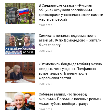
В Сандармохе казаки и «Русская
община» окружали российскими
триколорами участников акции памяти
жертв репрессий
05.08.2026
Химикаты попали в водоемы после
атаки БПЛА по Домодедово — жители
бьют тревогу
05.08.2026
00:04:39
«От киевской банды детоубийц можно
ожидать чего угодно». Памфилова
встретилась с Путиным после
жеребьевки партий
05.08.2026
Собянин заявил, что перевод
экономики России на военные рельсы
может «убить вообще страну»
05.08.2026