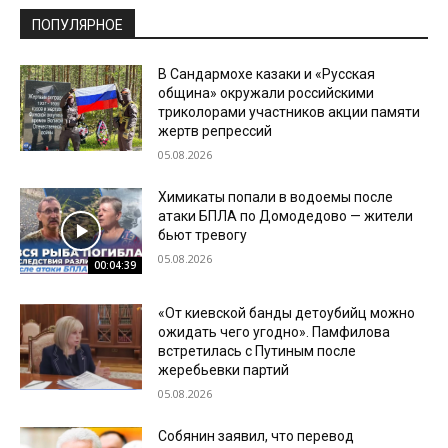
ПОПУЛЯРНОЕ
В Сандармохе казаки и «Русская
община» окружали российскими
триколорами участников акции памяти
жертв репрессий
05.08.2026
Химикаты попали в водоемы после
атаки БПЛА по Домодедово — жители
бьют тревогу
05.08.2026
00:04:39
«От киевской банды детоубийц можно
ожидать чего угодно». Памфилова
встретилась с Путиным после
жеребьевки партий
05.08.2026
Собянин заявил, что перевод