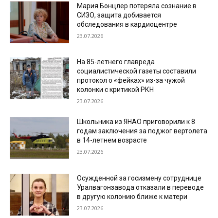
Мария Бонцлер потеряла сознание в
СИЗО, защита добивается
обследования в кардиоцентре
23.07.2026
На 85-летнего главреда
социалистической газеты составили
протокол о «фейках» из-за чужой
колонки с критикой РКН
23.07.2026
Школьника из ЯНАО приговорили к 8
годам заключения за поджог вертолета
в 14-летнем возрасте
23.07.2026
Осужденной за госизмену сотруднице
Уралвагонзавода отказали в переводе
в другую колонию ближе к матери
23.07.2026