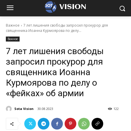
VISION
Важное
7 лет лишения свободы запросил прокурор для
священника Иоанна Курмоярова по делу...
Важное
7 лет лишения свободы
запросил прокурор для
священника Иоанна
Курмоярова по делу о
«фейках» об армии
Sota Vision
30.08.2023
122