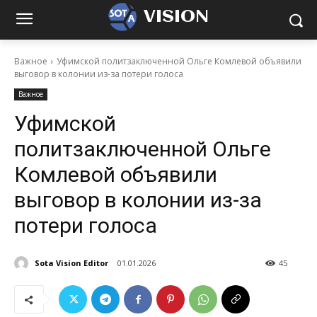
VISION
Важное
Уфимской политзаключенной Ольге Комлевой объявили
выговор в колонии из-за потери голоса
Важное
Уфимской
политзаключенной Ольге
Комлевой объявили
выговор в колонии из-за
потери голоса
Sota Vision Editor
01.01.2026
45