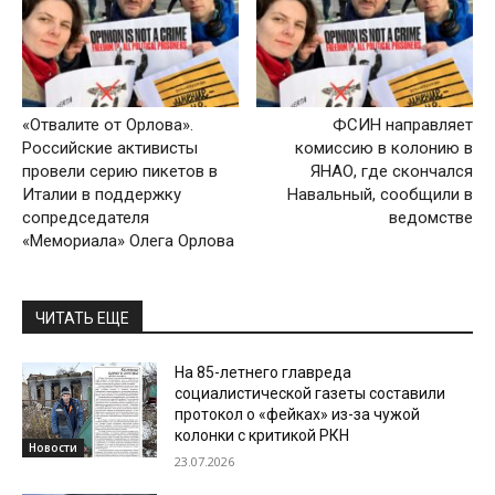
«Отвалите от Орлова».
ФСИН направляет
Российские активисты
комиссию в колонию в
провели серию пикетов в
ЯНАО, где скончался
Италии в поддержку
Навальный, сообщили в
сопредседателя
ведомстве
«Мемориала» Олега Орлова
ЧИТАТЬ ЕЩЕ
На 85-летнего главреда
социалистической газеты составили
протокол о «фейках» из-за чужой
колонки с критикой РКН
Новости
23.07.2026