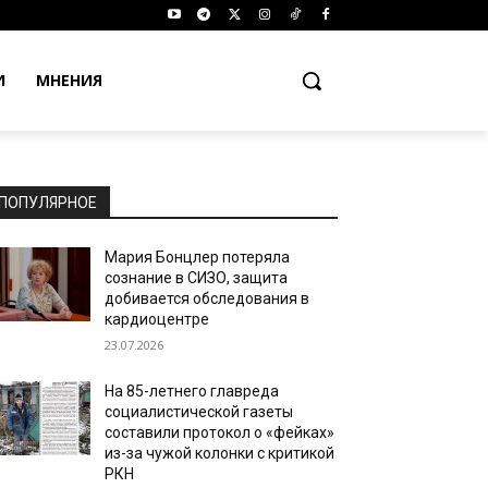
И
МНЕНИЯ
ПОПУЛЯРНОЕ
Мария Бонцлер потеряла
сознание в СИЗО, защита
добивается обследования в
кардиоцентре
23.07.2026
На 85-летнего главреда
социалистической газеты
составили протокол о «фейках»
из-за чужой колонки с критикой
РКН