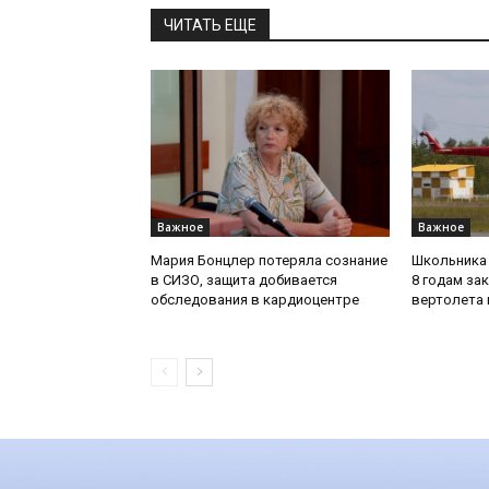
ЧИТАТЬ ЕЩЕ
Важное
Важное
Мария Бонцлер потеряла сознание
Школьника 
в СИЗО, защита добивается
8 годам за
обследования в кардиоцентре
вертолета 