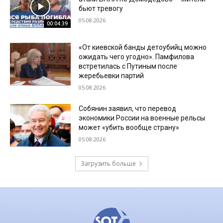
бьют тревогу
05.08.2026
00:04:39
«От киевской банды детоубийц можно
ожидать чего угодно». Памфилова
встретилась с Путиным после
жеребьевки партий
05.08.2026
Собянин заявил, что перевод
экономики России на военные рельсы
может «убить вообще страну»
05.08.2026
Загрузить больше