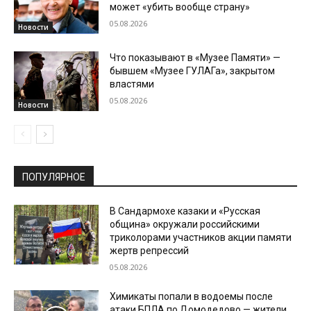
может «убить вообще страну»
05.08.2026
Новости
Что показывают в «Музее Памяти» —
бывшем «Музее ГУЛАГа», закрытом
властями
05.08.2026
Новости
ПОПУЛЯРНОЕ
В Сандармохе казаки и «Русская
община» окружали российскими
триколорами участников акции памяти
жертв репрессий
05.08.2026
Химикаты попали в водоемы после
атаки БПЛА по Домодедово — жители