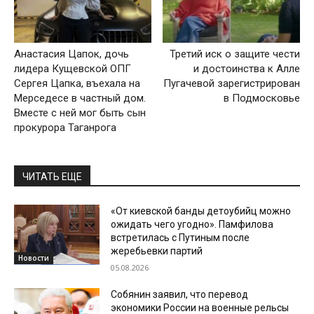
Анастасия Цапок, дочь
Третий иск о защите чести
лидера Кущевской ОПГ
и достоинства к Алле
Сергея Цапка, въехала на
Пугачевой зарегистрирован
Мерседесе в частный дом.
в Подмосковье
Вместе с ней мог быть сын
прокурора Таганрога
ЧИТАТЬ ЕЩЕ
«От киевской банды детоубийц можно
ожидать чего угодно». Памфилова
встретилась с Путиным после
жеребьевки партий
Новости
05.08.2026
Собянин заявил, что перевод
экономики России на военные рельсы