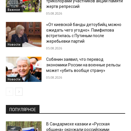
триколорами участников акции памяти
жертв репрессий
Важное
05.08.2026
«От киевской банды детоубийц можно
ожидать чего угодно». Памфилова
встретилась с Путиным после
жеребьевки партий
Новости
05.08.2026
Собянин заявил, что перевод
экономики России на военные рельсы
может «убить вообще страну»
05.08.2026
Новости
ПОПУЛЯРНОЕ
В Сандармохе казаки и «Русская
община» окружали российскими