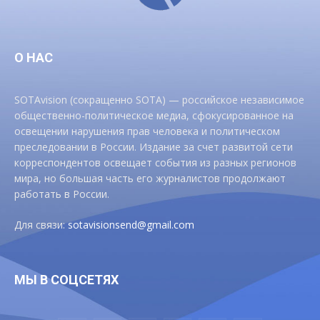
О НАС
SOTAvision (сокращенно SOTA) — российское независимое
общественно-политическое медиа, сфокусированное на
освещении нарушения прав человека и политическом
преследовании в России. Издание за счет развитой сети
корреспондентов освещает события из разных регионов
мира, но большая часть его журналистов продолжают
работать в России.
Для связи:
sotavisionsend@gmail.com
МЫ В СОЦСЕТЯХ