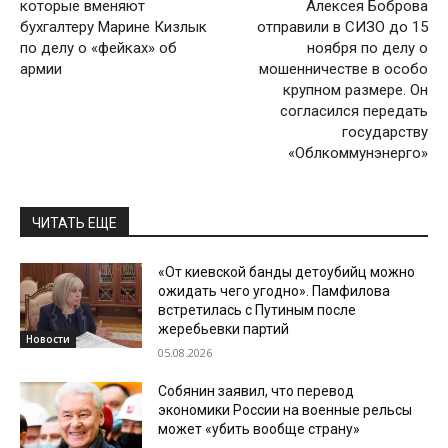
которые вменяют
Алексея Боброва
бухгалтеру Марине Кизлык
отправили в СИЗО до 15
по делу о «фейках» об
ноября по делу о
армии
мошенничестве в особо
крупном размере. Он
согласился передать
государству
«Облкоммунэнерго»
ЧИТАТЬ ЕЩЕ
«От киевской банды детоубийц можно
ожидать чего угодно». Памфилова
встретилась с Путиным после
жеребьевки партий
Новости
05.08.2026
Собянин заявил, что перевод
экономики России на военные рельсы
может «убить вообще страну»