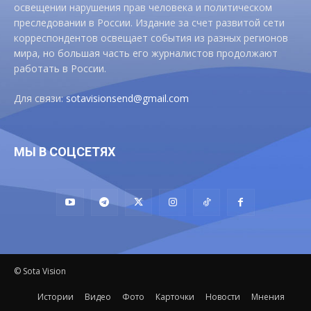
освещении нарушения прав человека и политическом
преследовании в России. Издание за счет развитой сети
корреспондентов освещает события из разных регионов
мира, но большая часть его журналистов продолжают
работать в России.
Для связи:
sotavisionsend@gmail.com
МЫ В СОЦСЕТЯХ
© Sota Vision
Истории
Видео
Фото
Карточки
Новости
Мнения