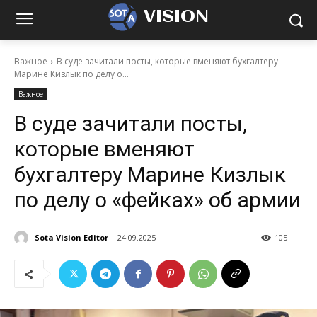
VISION
Важное
В суде зачитали посты, которые вменяют бухгалтеру
Марине Кизлык по делу о...
Важное
В суде зачитали посты,
которые вменяют
бухгалтеру Марине Кизлык
по делу о «фейках» об армии
Sota Vision Editor
24.09.2025
105