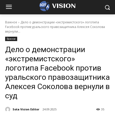
VISION
Важное
Дело о демонстрации «экстремистского» логотипа
Facebook против уральского правозащитника Алексея Соколова
вернули...
Важное
Дело о демонстрации
«экстремистского»
логотипа Facebook против
уральского правозащитника
Алексея Соколова вернули в
суд
Sota Vision Editor
24.09.2025
35