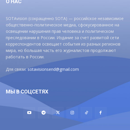
О НАС
SOTAvision (сокращенно SOTA) — российское независимое
общественно-политическое медиа, сфокусированное на
освещении нарушения прав человека и политическом
преследовании в России. Издание за счет развитой сети
корреспондентов освещает события из разных регионов
мира, но большая часть его журналистов продолжают
работать в России.
Для связи:
sotavisionsend@gmail.com
МЫ В СОЦСЕТЯХ