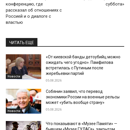
конференцию, где
суббота»
рассказал об отношениях с
Россией и о диалоге с
властью
ЧИТАТЬ ЕЩЕ
«От киевской банды детоубийц можно
ожидать чего угодно». Памфилова
встретилась с Путиным после
жеребьевки партий
Новости
05.08.2026
Собянин заявил, что перевод
экономики России на военные рельсы
может «убить вообще страну»
05.08.2026
Новости
Что показывают в «Музее Памяти» —
бывшем «Музее ГУЛАГа», закрытом