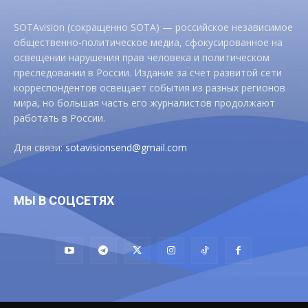
SOTAvision (сокращенно SOTA) — российское независимое
общественно-политическое медиа, сфокусированное на
освещении нарушения прав человека и политическом
преследовании в России. Издание за счет развитой сети
корреспондентов освещает события из разных регионов
мира, но большая часть его журналистов продолжают
работать в России.
Для связи:
sotavisionsend@gmail.com
МЫ В СОЦСЕТЯХ