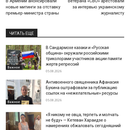
В Армении анонсировали
Ветерана «СВО» арестовали
новые митинги за отставку
за интервью украинскому
премьер-министра страны
журналисту
ЧИТАТЬ ЕЩЕ
В Сандармохе казаки и «Русская
община» окружали российскими
триколорами участников акции памяти
жертв репрессий
Важное
05.08.2026
Антивоенного священника Афанасия
Букина оштрафовали за публикацию
ссылок на «нежелательные» ресурсы
05.08.2026
Важное
«Я никому не овца, терпеть и молчать
не буду» — Кетеван Хараидзе о
намерениях обжаловать сегодняшний